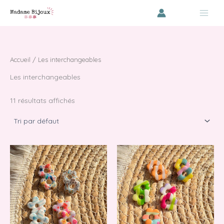
Aller
au
contenu
Accueil
/ Les interchangeables
Les interchangeables
11 résultats affichés
Ce
Ce
produit
produ
a
a
plusieurs
plusie
variations.
variat
Les
Les
options
optio