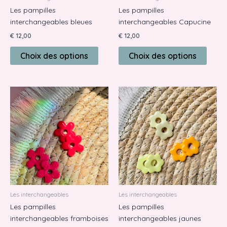
Les pampilles
Les pampilles
sur
sur
interchangeables bleues
interchangeables Capucine
la
la
page
page
€
12,00
€
12,00
du
du
Choix des options
Choix des options
produit
produ
Ce
Ce
produit
produ
a
a
plusieurs
plusie
variations.
variat
Les
Les
options
optio
peuvent
peuve
être
être
Les interchangeables
Les interchangeables
choisies
choisi
Les pampilles
Les pampilles
sur
sur
interchangeables framboises
interchangeables jaunes
la
la