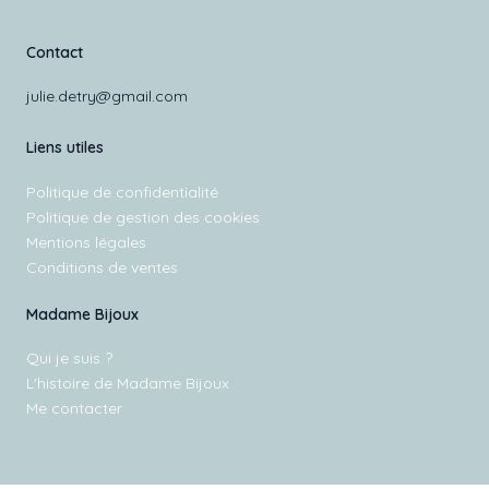
Contact
julie.detry@gmail.com
Liens utiles
Politique de confidentialité
Politique de gestion des cookies
Mentions légales
Conditions de ventes
Madame Bijoux
Qui je suis ?
L'histoire de Madame Bijoux
Me contacter